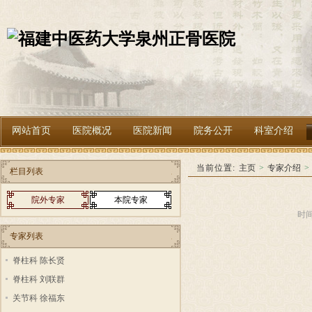
网站首页
医院概况
医院新闻
院务公开
科室介绍
当前位置:
主页
>
专家介绍
>
栏目列表
院外专家
本院专家
时间
专家列表
脊柱科 陈长贤
脊柱科 刘联群
关节科 徐福东