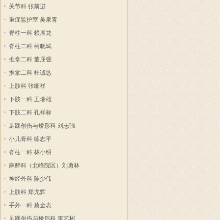
关节科 张前进
重症监护室 吴泉青
脊柱一科 赖展龙
脊柱二科 柯晓斌
推拿二科 董屈强
推拿二科 杜诚恳
上肢科 张细祥
下肢一科 王瑞雄
下肢二科 孔祥标
足踝创伤与矫形科 刘志强
小儿骨科 练志平
脊柱一科 林小明
麻醉科（北峰院区）刘勇林
神经外科 陈少伟
上肢科 郑尤辉
手外一科 蔡金表
足踝创伤与矫形科 李艺彬