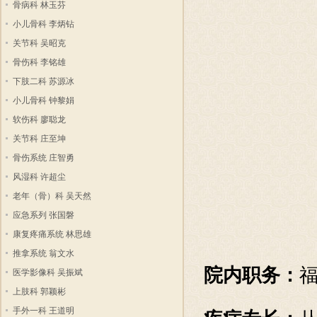
骨病科 林玉芬
小儿骨科 李炳钻
关节科 吴昭克
骨伤科 李铭雄
下肢二科 苏源冰
小儿骨科 钟黎娟
软伤科 廖聪龙
关节科 庄至坤
骨伤系统 庄智勇
风湿科 许超尘
老年（骨）科 吴天然
应急系列 张国磐
康复疼痛系统 林思雄
推拿系统 翁文水
院内职务：
医学影像科 吴振斌
上肢科 郭颖彬
手外一科 王道明