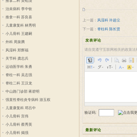
推拿二科 吴铅淡
治未病科 李中钦
推拿一科 苏良喜
上一篇：
风湿科 许超尘
儿童康复科 林秀明
下一篇：
脊柱科 陈长贤
小儿骨科 王建嗣
发表评论
外科 周泉腾
请自觉遵守互联网相关的政策法
风湿科 郑辉福
关节科 龚志兵
运动医学科 朱勇
脊柱一科 吴志强
脊柱二科 王汉龙
中山路门诊部 蒋碧明
强直性脊柱炎专病科 游玉权
儿童康复科 邓吕中
验证码:
小儿骨科 宫伟
小儿骨科 蔡秀英
最新评论
小儿骨科 揭强