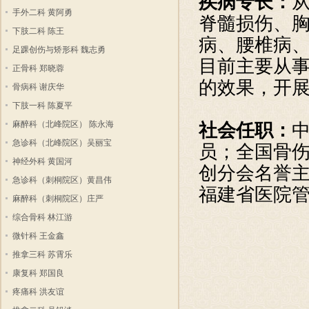
疾病专长：
手外二科 黄阿勇
脊髓损伤、
下肢二科 陈王
病、腰椎病
足踝创伤与矫形科 魏志勇
目前主要从
正骨科 郑晓蓉
的效果，开
骨病科 谢庆华
下肢一科 陈夏平
麻醉科（北峰院区） 陈永海
社会任职：
急诊科（北峰院区）吴丽宝
员；全国骨
神经外科 黄国河
创分会名誉主
急诊科（刺桐院区）黄昌伟
福建省医院
麻醉科（刺桐院区）庄严
综合骨科 林江游
微针科 王金鑫
推拿三科 苏霄乐
康复科 郑国良
疼痛科 洪友谊