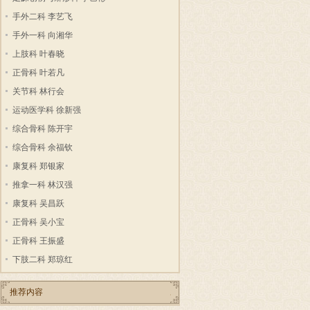
手外二科 李艺飞
手外一科 向湘华
上肢科 叶春晓
正骨科 叶若凡
关节科 林行会
运动医学科 徐新强
综合骨科 陈开宇
综合骨科 余福钦
康复科 郑银家
推拿一科 林汉强
康复科 吴昌跃
正骨科 吴小宝
正骨科 王振盛
下肢二科 郑琼红
推荐内容