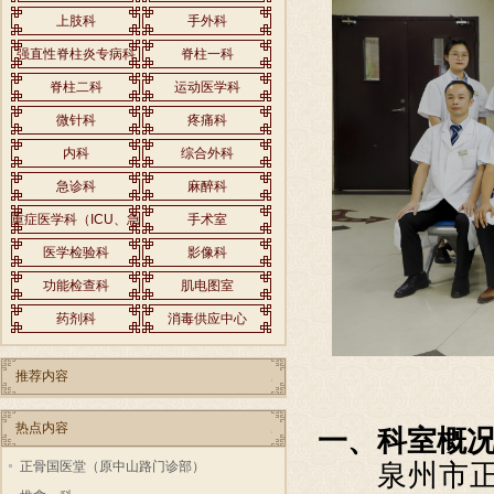
上肢科
手外科
强直性脊柱炎专病科
脊柱一科
脊柱二科
运动医学科
微针科
疼痛科
内科
综合外科
急诊科
麻醉科
重症医学科（ICU、急
手术室
救内科）
医学检验科
影像科
功能检查科
肌电图室
药剂科
消毒供应中心
推荐内容
热点内容
一、科室概
泉州市正骨
正骨国医堂（原中山路门诊部）