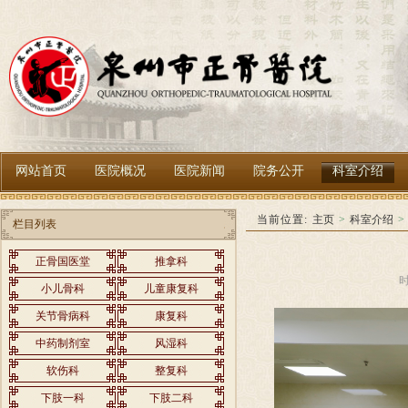
网站首页
医院概况
医院新闻
院务公开
科室介绍
当前位置:
主页
>
科室介绍
>
栏目列表
正骨国医堂
推拿科
时
小儿骨科
儿童康复科
关节骨病科
康复科
中药制剂室
风湿科
软伤科
整复科
下肢一科
下肢二科