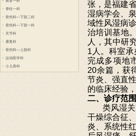
推拿一科
张，是福建
脊柱一科
湿病学会、
骨伤科—下肢二科
域性风湿病
骨伤科—下肢一科
治培训基地。
关节科
人，其中研
康复科
1人。科室
骨伤科—上肢科
运动医学科
完成多项地
小儿骨科
20余篇，
节炎、强直
的临床经验
二、诊疗范
类风湿关
干燥综合征
炎、系统性
后风湿痛、纤