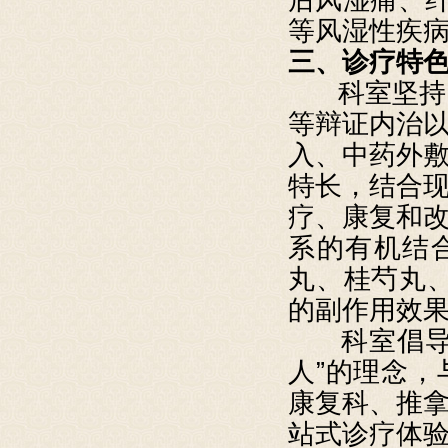
等风湿性疾
三、诊疗特
科室坚持
等辩证内治
入、中药外
特长，结合
疗、康复和
系的有机结
丸、桂芍丸
的副作用效
科室倡
人”的理念
康复科、推
站式诊疗体