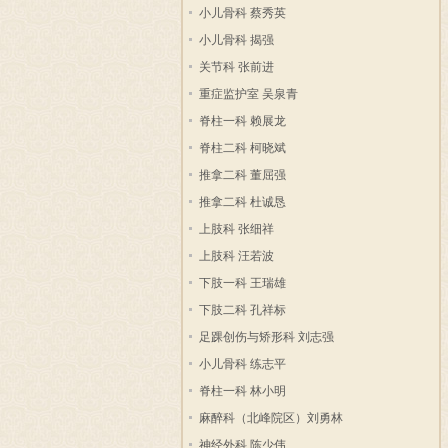
小儿骨科 蔡秀英
小儿骨科 揭强
关节科 张前进
重症监护室 吴泉青
脊柱一科 赖展龙
脊柱二科 柯晓斌
推拿二科 董屈强
推拿二科 杜诚恳
上肢科 张细祥
上肢科 汪若波
下肢一科 王瑞雄
下肢二科 孔祥标
足踝创伤与矫形科 刘志强
小儿骨科 练志平
脊柱一科 林小明
麻醉科（北峰院区）刘勇林
神经外科 陈少伟