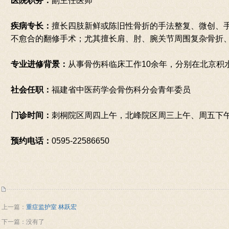
医院职务：
副主任医师
疾病专长：
擅长四肢新鲜或陈旧性骨折的手法整复、微创、
不愈合的翻修手术；尤其擅长肩、肘、腕关节周围复杂骨折
专业进修背景：
从事骨伤科临床工作10余年，分别在北京积
社会任职：
福建省中医药学会骨伤科分会青年委员
门诊时间：
刺桐院区周四上午，北峰院区周三上午、周五下
预约电话：
0595-22586650
上一篇：
重症监护室 林跃宏
下一篇：没有了