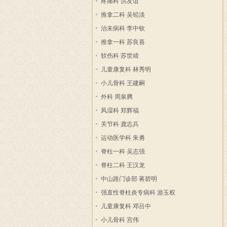
疼痛科 洪友谊
推拿二科 吴铅淡
治未病科 李中钦
推拿一科 苏良喜
软伤科 苏世靖
儿童康复科 林秀明
小儿骨科 王建嗣
外科 周泉腾
风湿科 郑辉福
关节科 龚志兵
运动医学科 朱勇
脊柱一科 吴志强
脊柱二科 王汉龙
中山路门诊部 蒋碧明
强直性脊柱炎专病科 游玉权
儿童康复科 邓吕中
小儿骨科 宫伟