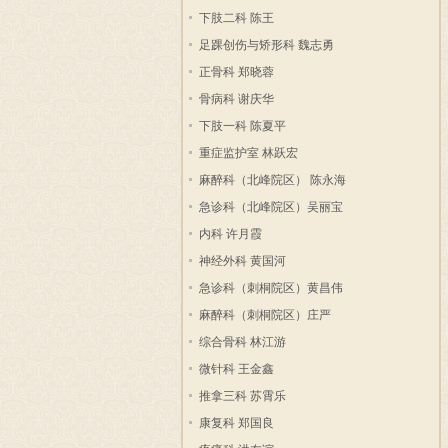
下肢二科 陈王
足踝创伤与矫形科 魏志勇
正骨科 郑晓蓉
骨病科 谢庆华
下肢一科 陈夏平
重症监护室 林跃宏
麻醉科（北峰院区） 陈永海
急诊科（北峰院区）吴丽宝
内科 许月霞
神经外科 黄国河
急诊科（刺桐院区）黄昌伟
麻醉科（刺桐院区）庄严
综合骨科 林江游
微针科 王金鑫
推拿三科 苏霄乐
康复科 郑国良