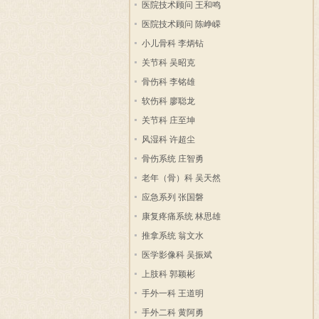
医院技术顾问 王和鸣
医院技术顾问 陈峥嵘
小儿骨科 李炳钻
关节科 吴昭克
骨伤科 李铭雄
软伤科 廖聪龙
关节科 庄至坤
风湿科 许超尘
骨伤系统 庄智勇
老年（骨）科 吴天然
应急系列 张国磐
康复疼痛系统 林思雄
推拿系统 翁文水
医学影像科 吴振斌
上肢科 郭颖彬
手外一科 王道明
手外二科 黄阿勇