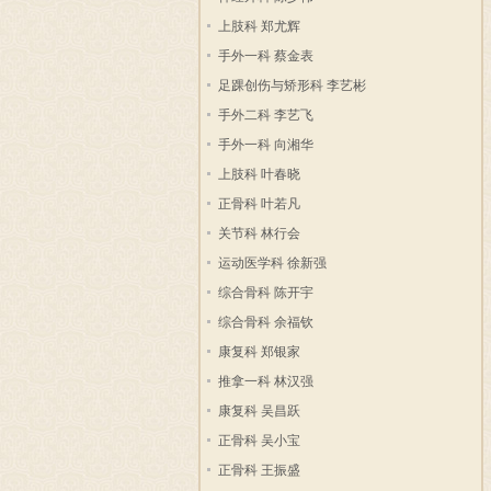
上肢科 郑尤辉
手外一科 蔡金表
足踝创伤与矫形科 李艺彬
手外二科 李艺飞
手外一科 向湘华
上肢科 叶春晓
正骨科 叶若凡
关节科 林行会
运动医学科 徐新强
综合骨科 陈开宇
综合骨科 余福钦
康复科 郑银家
推拿一科 林汉强
康复科 吴昌跃
正骨科 吴小宝
正骨科 王振盛